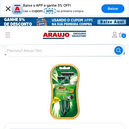
×
Baixe o APP e ganhe 5% OFF!
Baixar
cupom
Use o
APP5
na primeira compra
0
Araujo
Higiene Pessoal
Cuidados com a Barba
Apare