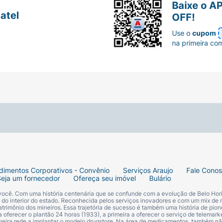
Baixe o A
atel
OFF!
Use o
cupom
na primeira co
dimentos Corporativos - Convênio
Serviços Araujo
Fale Cono
Seja um fornecedor
Ofereça seu imóvel
Bulário
 você. Com uma história centenária que se confunde com a evolução de Belo Hori
s do interior do estado. Reconhecida pelos serviços inovadores e com um mix de 
trimônio dos mineiros. Essa trajetória de sucesso é também uma história de pion
 oferecer o plantão 24 horas (1933), a primeira a oferecer o serviço de telemarke
primeira rede a implantar o modelo drugstore. Na área de medicamentos, também nã