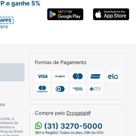
PP e ganhe 5%
APP5
mpra
Formas de Pagamento
sco
Compre pelo
Drogatel
zonte, a
milhares de
(31) 3270-5000
eirismo e
ting do Brasil
(BH e Região) Todos os dias, 06h às 00h
o é de hoje