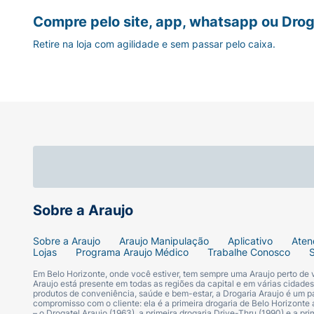
Compre pelo site, app, whatsapp ou Drog
Retire na loja com agilidade e sem passar pelo caixa.
Sobre a Araujo
Sobre a Araujo
Araujo Manipulação
Aplicativo
Aten
Lojas
Programa Araujo Médico
Trabalhe Conosco
Em Belo Horizonte, onde você estiver, tem sempre uma Araujo perto de
Araujo está presente em todas as regiões da capital e em várias cidade
produtos de conveniência, saúde e bem-estar, a Drogaria Araujo é um pa
compromisso com o cliente: ela é a primeira drogaria de Belo Horizonte a
– o Drogatel Araujo (1963), a primeira drogaria Drive-Thru (1990) e a 