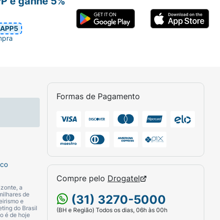
PP e ganhe 5%
APP5
mpra
Formas de Pagamento
sco
Compre pelo
Drogatel
zonte, a
milhares de
(31) 3270-5000
eirismo e
ting do Brasil
(BH e Região) Todos os dias, 06h às 00h
o é de hoje