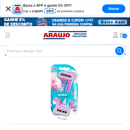
×
Baixe o APP e ganhe 5% OFF!
Baixar
cupom
Use o
APP5
na primeira compra
0
Araujo
Higiene Pessoal
Depilação
Aparelhos e Lâmin