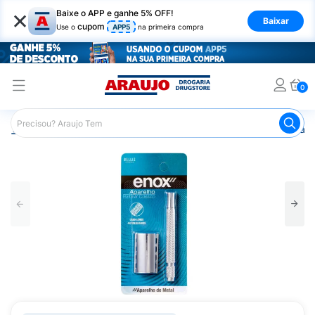
×
Baixe o APP e ganhe 5% OFF!
Baixar
cupom
Use o
APP5
na primeira compra
0
Araujo
Higiene Pessoal
Cuidados com a Barba
Apare