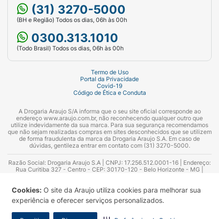
(31) 3270-5000
(BH e Região) Todos os dias, 06h às 00h
0300.313.1010
(Todo Brasil) Todos os dias, 06h às 00h
Termo de Uso
Portal da Privacidade
Covid-19
Código de Ética e Conduta
A Drogaria Araujo S/A informa que o seu site oficial corresponde ao
endereço www.araujo.com.br, não reconhecendo qualquer outro que
utilize indevidamente da sua marca. Para sua segurança recomendamos
que não sejam realizadas compras em sites desconhecidos que se utilizem
de forma fraudulenta da marca da Drogaria Araujo S.A. Em caso de
dúvidas, gentileza entrar em contato com (31) 3270-5000.
Razão Social: Drogaria Araujo S.A | CNPJ: 17.256.512.0001-16 | Endereço:
Rua Curitiba 327 - Centro - CEP: 30170-120 - Belo Horizonte - MG |
Telefones: 0300.313.1010 e (31) 3270-5000 Horário de funcionamento -
06:00h às 00:00h | Consultores técnicos responsáveis: Hairton Ayres
Cookies:
O site da Araujo utiliza cookies para melhorar sua
Azevedo Guimarães – CRF 10.965 | Yasmin Silva Alvarenga – CRF 52.584 -
Consultor substituto: Thiago Aguiar Pinheiro - CRF Nº 13.748. Alvará
experiência e oferecer serviços personalizados.
Sanitário: 2025020713 | Autorização de Funcionamento da Empresa (AFE):
7.16355-1