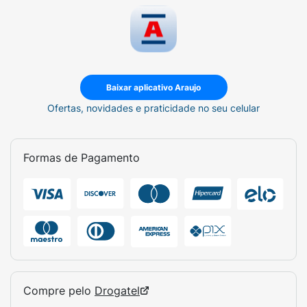
Marca:
Enox (Belliz Company).
Modelo:
Aparelho de Barbear Clássico.
Material:
Metal.
Baixar aplicativo Araujo
Destaque:
Cabo longo e antideslizante.
Ofertas, novidades e praticidade no seu celular
Compatibilidade:
Lâminas de barbear
universais.
Formas de Pagamento
Compre pelo
Drogatel