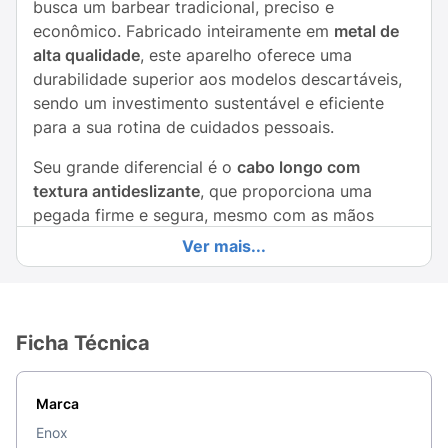
busca um barbear tradicional, preciso e
econômico. Fabricado inteiramente em
metal de
alta qualidade
, este aparelho oferece uma
durabilidade superior aos modelos descartáveis,
sendo um investimento sustentável e eficiente
para a sua rotina de cuidados pessoais.
Seu grande diferencial é o
cabo longo com
textura antideslizante
, que proporciona uma
pegada firme e segura, mesmo com as mãos
molhadas, garantindo total controle dos
Ver mais...
movimentos. O design clássico permite um corte
rente à pele, reduzindo a irritação e
proporcionando um acabamento profissional.
Compatível com lâminas de barbear universais
Ficha Técnica
(tipo gilete), o aparelho Enox une a elegância do
estilo "vintage" com a praticidade necessária para
Marca
o dia a dia.
Enox
Principais Benefícios: