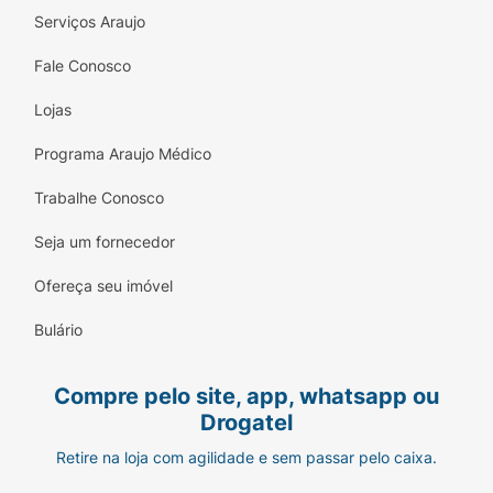
Serviços Araujo
Encaixe uma lâmina de barbear nova no
cabeçote do aparelho (vendida
Fale Conosco
separadamente).
Lojas
Aplique seu creme ou espuma de barbear
favorito na região desejada.
Programa Araujo Médico
Segure o
Aparelho Enox
em um ângulo de
Trabalhe Conosco
aproximadamente 30 graus em relação à
Seja um fornecedor
pele.
Ofereça seu imóvel
Faça movimentos suaves e curtos no
sentido do crescimento do pelo.
Bulário
Após o uso, lave o aparelho em água
corrente e seque-o bem para preservar o
Compre pelo site, app, whatsapp ou
metal.
Drogatel
Retire na loja com agilidade e sem passar pelo caixa.
Ficha Técnica: