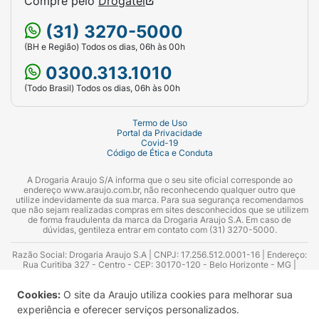
Compre pelo
Drogatel
(31) 3270-5000
(BH e Região) Todos os dias, 06h às 00h
0300.313.1010
(Todo Brasil) Todos os dias, 06h às 00h
Termo de Uso
Portal da Privacidade
Covid-19
Código de Ética e Conduta
A Drogaria Araujo S/A informa que o seu site oficial corresponde ao
endereço www.araujo.com.br, não reconhecendo qualquer outro que
utilize indevidamente da sua marca. Para sua segurança recomendamos
que não sejam realizadas compras em sites desconhecidos que se utilizem
de forma fraudulenta da marca da Drogaria Araujo S.A. Em caso de
dúvidas, gentileza entrar em contato com (31) 3270-5000.
Razão Social: Drogaria Araujo S.A | CNPJ: 17.256.512.0001-16 | Endereço:
Rua Curitiba 327 - Centro - CEP: 30170-120 - Belo Horizonte - MG |
Telefones: 0300.313.1010 e (31) 3270-5000 Horário de funcionamento -
06:00h às 00:00h | Consultores técnicos responsáveis: Hairton Ayres
Cookies:
O site da Araujo utiliza cookies para melhorar sua
Azevedo Guimarães – CRF 10.965 | Yasmin Silva Alvarenga – CRF 52.584 -
Consultor substituto: Thiago Aguiar Pinheiro - CRF Nº 13.748. Alvará
experiência e oferecer serviços personalizados.
Sanitário: 2025020713 | Autorização de Funcionamento da Empresa (AFE):