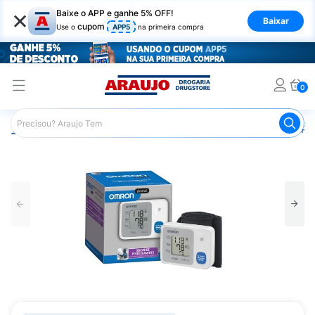
×
Baixe o APP e ganhe 5% OFF!
Baixar
cupom
Use o
APP5
na primeira compra
0
Araujo
Saúde e Bem Estar
Monitores e Medidores de Pr