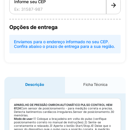
Informe seu CEP
Opções de entrega
Enviamos para o endereço informado no seu CEP.
Confira abaixo o prazo de entrega para a sua região.
Descrição
Ficha Técnica
APARELHO DE PRESSÃO OMRON AUTOMÁTICO PULSO CONTROL HEM
6124
Com sensor de posicionamento - para medição correta e precisa.
Detecta batimentos cardíacos irregulares.Sensor de posicionamento.30
memórias.
Modo de usar:
1) Coloque a braçadeira em volta do pulso (verifique
posicionamento correto no manual de instruções).2) Sente-se
corretamente e relaxado.3) Aperte o botão Start/Stop.4) Deixe que o
sensor do dispositivo guie o pulso para a posição correta. A medição