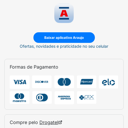
confortáveis.
Destaques:
Contém Extrato de Flor de Lótus,
Gel Dermodeslizante.
Indicação:
Uso feminino corporal.
Baixar aplicativo Araujo
Ofertas, novidades e praticidade no seu celular
Formas de Pagamento
Compre pelo
Drogatel