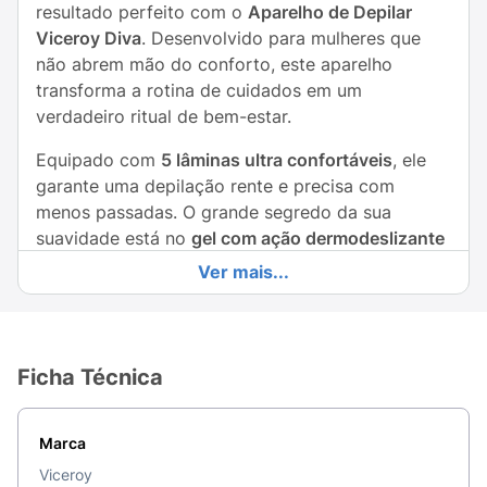
resultado perfeito com o
Aparelho de Depilar
Viceroy Diva
. Desenvolvido para mulheres que
não abrem mão do conforto, este aparelho
transforma a rotina de cuidados em um
verdadeiro ritual de bem-estar.
Equipado com
5 lâminas ultra confortáveis
, ele
garante uma depilação rente e precisa com
menos passadas. O grande segredo da sua
suavidade está no
gel com ação dermodeslizante
enriquecido com
extrato de Flor de Lótus
, que
Ver mais...
permite que as lâminas deslizem gentilmente
sobre as curvas do corpo, protegendo a pele
contra cortes e irritações. O cabo ergonômico
oferece controle total, mesmo em ambientes
Ficha Técnica
úmidos como o banho, proporcionando
segurança e delicadeza em cada movimento.
Marca
Principais Benefícios:
Viceroy