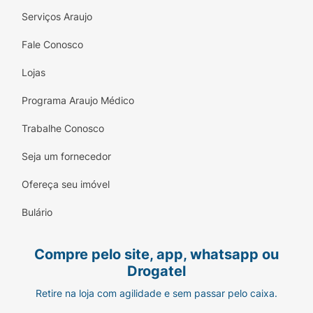
Kit Completo:
Contém 1 aparelho (cabo) + 1
Serviços Araujo
cartucho de recarga.
Fale Conosco
Modo de Uso:
Lojas
Molhe a pele e aplique o seu gel ou espuma de
depilação favorito. Deslize o aparelho Viceroy
Programa Araujo Médico
Diva suavemente no sentido do crescimento do
pelo ou conforme sua preferência. Enxágue as
Trabalhe Conosco
lâminas frequentemente durante o uso e, ao
Seja um fornecedor
finalizar, guarde o aparelho em local seco para
maior durabilidade.
Ofereça seu imóvel
Ficha Técnica:
Bulário
Marca:
Viceroy.
Compre pelo site, app, whatsapp ou
Linha:
Diva.
Drogatel
Quantidade:
1 Cabo + 1 Cartucho (Refil).
Retire na loja com agilidade e sem passar pelo caixa.
Número de Lâminas:
5 lâminas ultra