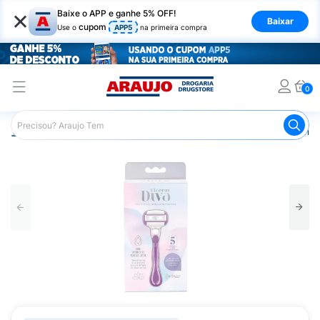
×
Baixe o APP e ganhe 5% OFF!
Baixar
cupom
Use o
APP5
na primeira compra
0
Araujo
Higiene Pessoal
Depilação
Aparelhos e Lâmin