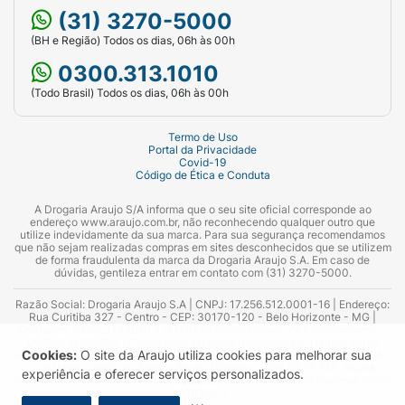
(31) 3270-5000
(BH e Região) Todos os dias, 06h às 00h
0300.313.1010
(Todo Brasil) Todos os dias, 06h às 00h
Termo de Uso
Portal da Privacidade
Covid-19
Código de Ética e Conduta
A Drogaria Araujo S/A informa que o seu site oficial corresponde ao
endereço www.araujo.com.br, não reconhecendo qualquer outro que
utilize indevidamente da sua marca. Para sua segurança recomendamos
que não sejam realizadas compras em sites desconhecidos que se utilizem
de forma fraudulenta da marca da Drogaria Araujo S.A. Em caso de
dúvidas, gentileza entrar em contato com (31) 3270-5000.
Razão Social: Drogaria Araujo S.A | CNPJ: 17.256.512.0001-16 | Endereço:
Rua Curitiba 327 - Centro - CEP: 30170-120 - Belo Horizonte - MG |
Telefones: 0300.313.1010 e (31) 3270-5000 Horário de funcionamento -
06:00h às 00:00h | Consultores técnicos responsáveis: Hairton Ayres
Cookies:
O site da Araujo utiliza cookies para melhorar sua
Azevedo Guimarães – CRF 10.965 | Yasmin Silva Alvarenga – CRF 52.584 -
Consultor substituto: Thiago Aguiar Pinheiro - CRF Nº 13.748. Alvará
experiência e oferecer serviços personalizados.
Sanitário: 2025020713 | Autorização de Funcionamento da Empresa (AFE):
7.16355-1