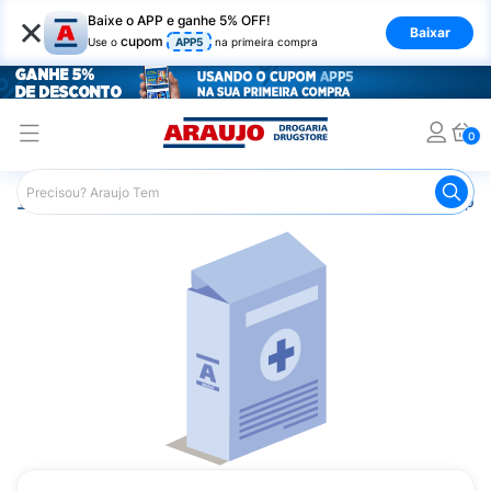
×
Baixe o APP e ganhe 5% OFF!
Baixar
cupom
Use o
APP5
na primeira compra
0
Araujo
Medicamentos
Saúde da Mulher
Remédio pa