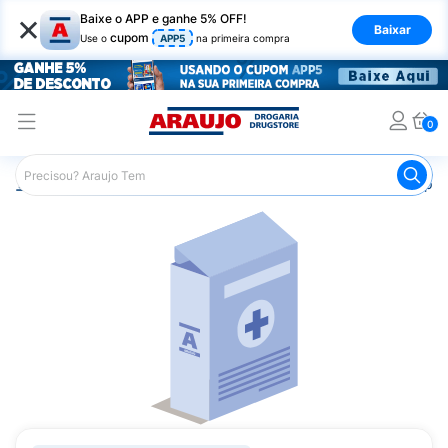
×
Baixe o APP e ganhe 5% OFF!
Baixar
cupom
Use o
APP5
na primeira compra
0
Araujo
Medicamentos
Saúde da Mulher
Remédio pa