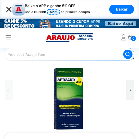
×
Baixe o APP e ganhe 5% OFF!
Baixar
cupom
Use o
APP5
na primeira compra
0
Araujo
Medicamentos
Remédio para Gripe e Resfriado