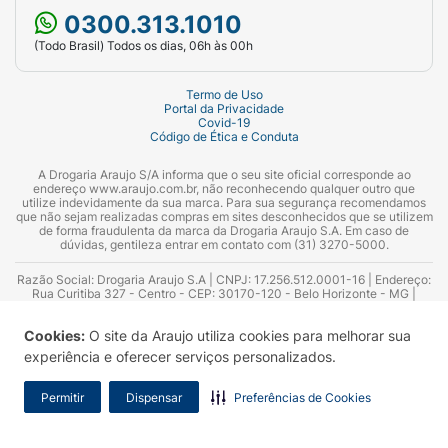
0300.313.1010
(Todo Brasil) Todos os dias, 06h às 00h
Termo de Uso
Portal da Privacidade
Covid-19
Código de Ética e Conduta
A Drogaria Araujo S/A informa que o seu site oficial corresponde ao
endereço www.araujo.com.br, não reconhecendo qualquer outro que
utilize indevidamente da sua marca. Para sua segurança recomendamos
que não sejam realizadas compras em sites desconhecidos que se utilizem
de forma fraudulenta da marca da Drogaria Araujo S.A. Em caso de
dúvidas, gentileza entrar em contato com (31) 3270-5000.
Razão Social: Drogaria Araujo S.A | CNPJ: 17.256.512.0001-16 | Endereço:
Rua Curitiba 327 - Centro - CEP: 30170-120 - Belo Horizonte - MG |
Telefones: 0300.313.1010 e (31) 3270-5000 Horário de funcionamento -
06:00h às 00:00h | Consultores técnicos responsáveis: Hairton Ayres
Cookies:
O site da Araujo utiliza cookies para melhorar sua
Azevedo Guimarães – CRF 10.965 | Yasmin Silva Alvarenga – CRF 52.584 -
Consultor substituto: Thiago Aguiar Pinheiro - CRF Nº 13.748. Alvará
experiência e oferecer serviços personalizados.
Sanitário: 2025020713 | Autorização de Funcionamento da Empresa (AFE):
7.16355-1
Permitir
Dispensar
Preferências de Cookies