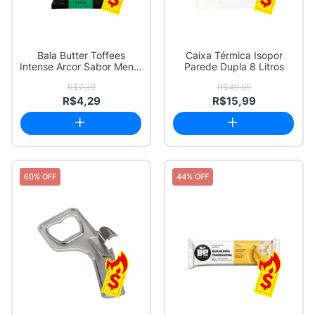
Bala Butter Toffees
Caixa Térmica Isopor
Intense Arcor Sabor Menta
Parede Dupla 8 Litros
Recheio de ...
R$7,39
R$49,99
R$4,29
R$15,99
60% OFF
44% OFF