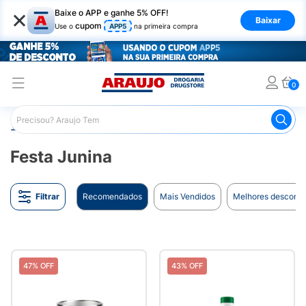
×
Baixe o APP e ganhe 5% OFF!
Baixar
cupom
Use o
APP5
na primeira compra
0
Araujo
Tabloide
Festa Junina
Festa Junina
Filtrar
Recomendados
Mais Vendidos
Melhores desconto
47% OFF
43% OFF