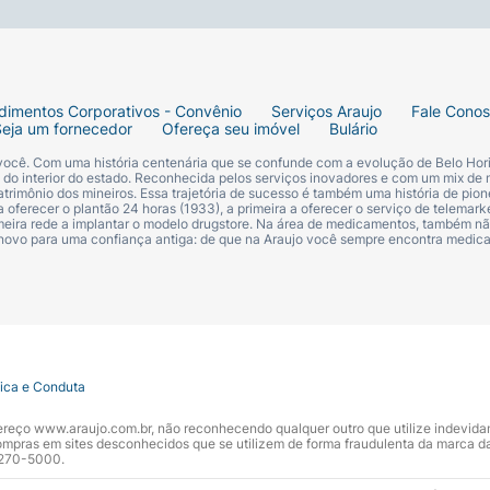
dimentos Corporativos - Convênio
Serviços Araujo
Fale Cono
Seja um fornecedor
Ofereça seu imóvel
Bulário
 você. Com uma história centenária que se confunde com a evolução de Belo Hori
s do interior do estado. Reconhecida pelos serviços inovadores e com um mix de 
trimônio dos mineiros. Essa trajetória de sucesso é também uma história de pion
 oferecer o plantão 24 horas (1933), a primeira a oferecer o serviço de telemarke
primeira rede a implantar o modelo drugstore. Na área de medicamentos, também nã
 novo para uma confiança antiga: de que na Araujo você sempre encontra medi
tica e Conduta
ndereço www.araujo.com.br, não reconhecendo qualquer outro que utilize indevid
pras em sites desconhecidos que se utilizem de forma fraudulenta da marca d
 3270-5000.