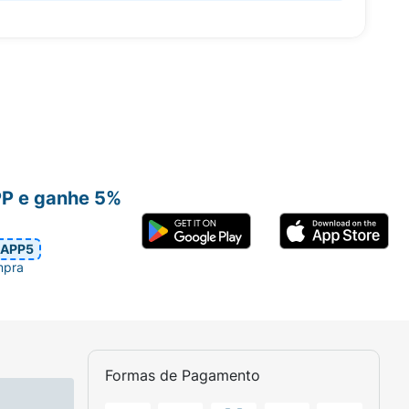
PP e ganhe 5%
APP5
mpra
Formas de Pagamento