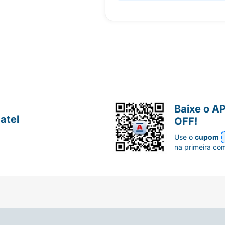
Baixe o A
atel
OFF!
Use o
cupom
na primeira co