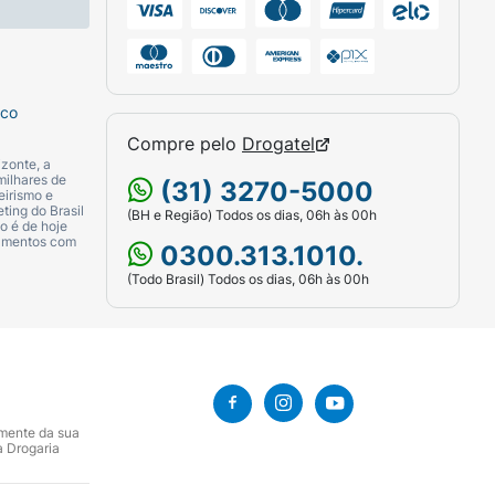
sco
Compre pelo
Drogatel
zonte, a
milhares de
(31) 3270-5000
eirismo e
ting do Brasil
(BH e Região) Todos os dias, 06h às 00h
o é de hoje
camentos com
0300.313.1010.
(Todo Brasil) Todos os dias, 06h às 00h
amente da sua
a Drogaria