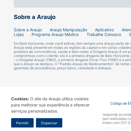
Sobre a Araujo
Sobre a Araujo
Araujo Manipulação
Aplicativo
Aten
Lojas
Programa Araujo Médico
Trabalhe Conosco
Em Belo Horizonte, onde você estiver, tem sempre uma Araujo perto de
Araujo está presente em todas as regiões da capital e em várias cidade
produtos de conveniência, saúde e bem-estar, a Drogaria Araujo é um pa
compromisso com o cliente: ela é a primeira drogaria de Belo Horizonte a
– o Drogatel Araujo (1963), a primeira drogaria Drive-Thru (1990) e a 
que a Araujo se destaca. O “Padrão Araujo de Medicamentos” dá nome
garantias de procedência, preço baixo, variedade e estoque.
Cookies:
O site da Araujo utiliza cookies
Termo de Uso
Portal da Privacidade
Covid-19
Código de É
para melhorar sua experiência e oferecer
serviços personalizados.
A Drogaria Araujo S/A informa que o seu site oficial corresponde ao e
marca. Para sua segurança recomendamos que não sejam realizadas com
Araujo S.A. Em caso de dúvidas, gentileza entrar em contato com (31)
Permitir
Dispensar