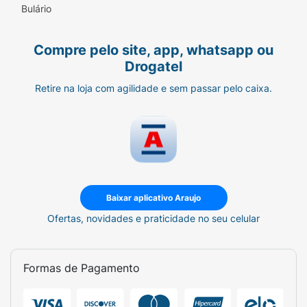
Bulário
Modo de Usar:
Borrifar o produto no interior
do veículo, preferencialmente nos tapetes e
estofados (respeitando a distância
Compre pelo site, app, whatsapp ou
recomendada), para garantir que a fragrância
Drogatel
se espalhe de forma uniforme.
Retire na loja com agilidade e sem passar pelo caixa.
Baixar aplicativo Araujo
Ofertas, novidades e praticidade no seu celular
Formas de Pagamento