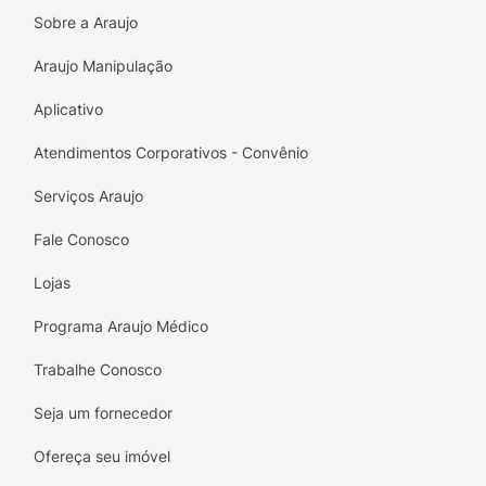
Sobre a Araujo
Fragrância Premium:
Aroma doce e
refrescante de Tutti Frutti que agrada a
Araujo Manipulação
todos.
Aplicativo
Praticidade:
Embalagem compacta, ideal
para guardar no porta-luvas ou console.
Atendimentos Corporativos - Convênio
Versatilidade:
Além de carros, pode ser
Serviços Araujo
utilizado em escritórios e ambientes
Fale Conosco
domésticos.
Lojas
Especificações Técnicas:
Programa Araujo Médico
Marca:
Rodabrill.
Trabalhe Conosco
Fragrância:
Tutti Frutti.
Seja um fornecedor
Volume:
100ml.
Ofereça seu imóvel
Tipo:
Spray (Aromatizante Líquido).