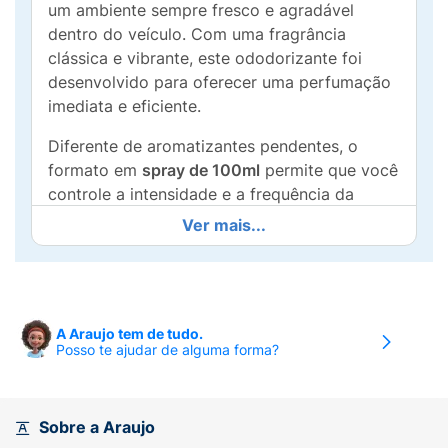
um ambiente sempre fresco e agradável
dentro do veículo. Com uma fragrância
clássica e vibrante, este ododorizante foi
desenvolvido para oferecer uma perfumação
imediata e eficiente.
Diferente de aromatizantes pendentes, o
formato em
spray de 100ml
permite que você
controle a intensidade e a frequência da
aplicação, focando nas áreas que mais
Ver mais...
precisam. Sua fórmula exclusiva garante que
o perfume de
Tutti Frutti
permaneça no ar
por muito mais tempo, combatendo maus
odores e trazendo a sensação de carro novo
A Araujo tem de tudo.
a cada borrifada.
Posso te ajudar de alguma forma?
Por que escolher o Rodabrill Spray?
Ação Instantânea:
Perfuma o ambiente no
Sobre a Araujo
momento da aplicação.