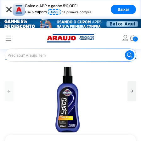
×
Baixe o APP e ganhe 5% OFF!
Baixar
cupom
Use o
APP5
na primeira compra
0
Araujo
Mercado
Casa e Utilidades
Automotivo
Ar