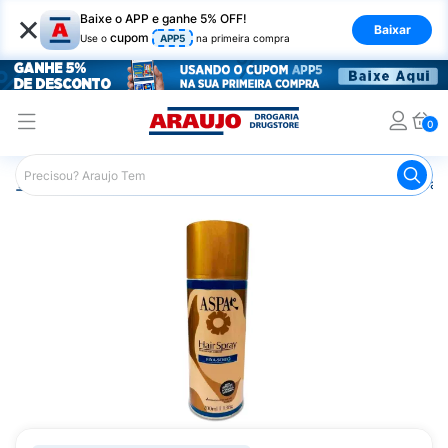
×
Baixe o APP e ganhe 5% OFF!
Baixar
cupom
Use o
APP5
na primeira compra
0
Araujo
Cabelo
Modeladores
Spray Fixador
Aspa H