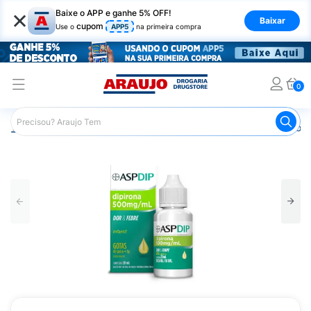
×
Baixe o APP e ganhe 5% OFF!
Baixar
cupom
Use o
APP5
na primeira compra
0
Araujo
Medicamentos
Remédios para Dor
Remédio p