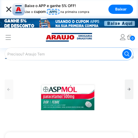
×
Baixe o APP e ganhe 5% OFF!
Baixar
cupom
Use o
APP5
na primeira compra
0
Araujo
Medicamentos
Remédios para Dor
Remédio p