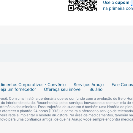
Use o
cupom
na primeira co
dimentos Corporativos - Convênio
Serviços Araujo
Fale Cono
Seja um fornecedor
Ofereça seu imóvel
Bulário
 você. Com uma história centenária que se confunde com a evolução de Belo Hori
s do interior do estado. Reconhecida pelos serviços inovadores e com um mix de 
trimônio dos mineiros. Essa trajetória de sucesso é também uma história de pion
 oferecer o plantão 24 horas (1933), a primeira a oferecer o serviço de telemarke
primeira rede a implantar o modelo drugstore. Na área de medicamentos, também nã
 novo para uma confiança antiga: de que na Araujo você sempre encontra medi