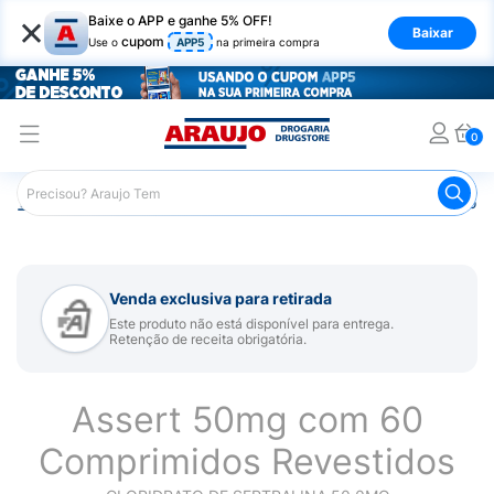
×
Baixe o APP e ganhe 5% OFF!
Baixar
cupom
Use o
APP5
na primeira compra
0
Araujo
Medicamentos
Remédio para Sistema Nervoso Ce
Venda exclusiva para retirada
Este produto não está disponível para entrega.
Retenção de receita obrigatória.
Assert 50mg com 60
Comprimidos Revestidos