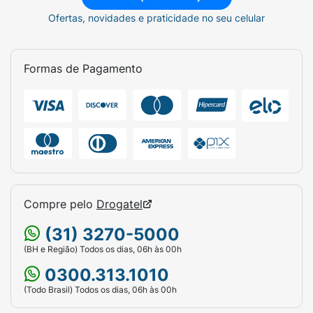
Ofertas, novidades e praticidade no seu celular
Alterações no ritmo cardíaco.
Em caso de persistência dos sintomas ou
Formas de Pagamento
aparecimento de reações graves, converse
com o seu médico.
Contraindicações: quem não pode
tomar Assert?
Assert é contraindicado para
pessoas
alérgicas à sertralina
ou a qualquer um dos
componentes da fórmula. Também não é
Compre pelo
Drogatel
recomendado para uso em conjunto com
inibidores da monoaminoxidase (IMAO),
(31) 3270-5000
como o
Parnate
, ou
pimozida
, devido ao risco
(BH e Região) Todos os dias, 06h às 00h
de interações graves.
0300.313.1010
Como armazenar o Assert 50mg
(Todo Brasil) Todos os dias, 06h às 00h
corretamente?