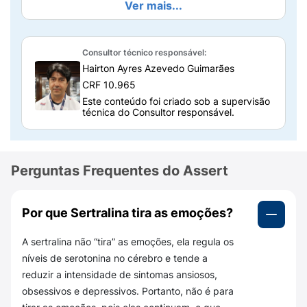
Ver mais...
de estresse pós-traumático (TEPT).
Composição do Assert 50mg
Consultor técnico responsável:
Cada comprimido de Assert contém
50 mg
Hairton Ayres Azevedo Guimarães
de sertralina
(cloridrato de sertralina) como
CRF 10.965
princípio ativo. Além disso, conta com os
Este conteúdo foi criado sob a supervisão
seguintes excipientes:
técnica do Consultor responsável.
Fosfato de cálcio dibásico, hiprolose,
carmelose sódica, celulose microcristalina,
amidoglicolato de sódio, estearato de
Perguntas Frequentes do Assert
magnésio, dióxido de titânio, hipromelose e
macrogol.
Por que Sertralina tira as emoções?
Como o Assert funciona?
A sertralina não “tira” as emoções, ela regula os
O Assert atua aumentando a disponibilidade
níveis de serotonina no cérebro e tende a
de serotonina no cérebro. Isso impulsiona
reduzir a intensidade de sintomas ansiosos,
uma melhora no humor, diminui sintomas de
obsessivos e depressivos. Portanto, não é para
ansiedade e controla compulsões, resultando