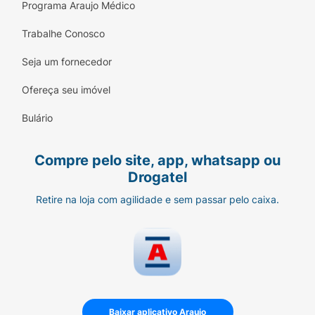
Diminuição do apetite;
Programa Araujo Médico
Distúrbios sexuais (como redução da libido
Trabalhe Conosco
ou dificuldade de ejaculação).
Seja um fornecedor
Reações incomuns (entre 0,1% e 1%)
Ofereça seu imóvel
Alterações visuais;
Bulário
Palpitações;
Compre pelo site, app, whatsapp ou
Zumbido;
Drogatel
Prisão de ventre;
Retire na loja com agilidade e sem passar pelo caixa.
Sonolência excessiva.
Reações raras (entre 0,01% e 0,1%)
Convulsões;
Reações alérgicas graves (como urticária e
inchaço);
Baixar aplicativo Araujo