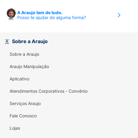
transtorno tratado.
Náusea;
A Araujo tem de tudo.
Posso te ajudar de alguma forma?
Diarreia;
Insônia;
Sobre a Araujo
Boca seca;
Sobre a Araujo
Fadiga.
Araujo Manipulação
Reações comuns (entre 1% e 10%)
Tontura;
Aplicativo
Tremores;
Atendimentos Corporativos - Convênio
Dor de cabeça
;
Serviços Araujo
Ansiedade;
Fale Conosco
Sudorese aumentada;
Lojas