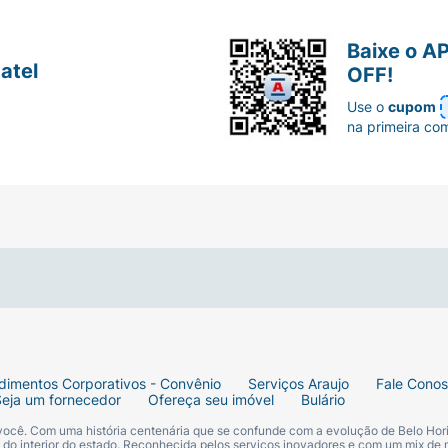
Baixe o A
atel
OFF!
Use o
cupom
na primeira co
dimentos Corporativos - Convênio
Serviços Araujo
Fale Cono
Seja um fornecedor
Ofereça seu imóvel
Bulário
 você. Com uma história centenária que se confunde com a evolução de Belo Hori
s do interior do estado. Reconhecida pelos serviços inovadores e com um mix de 