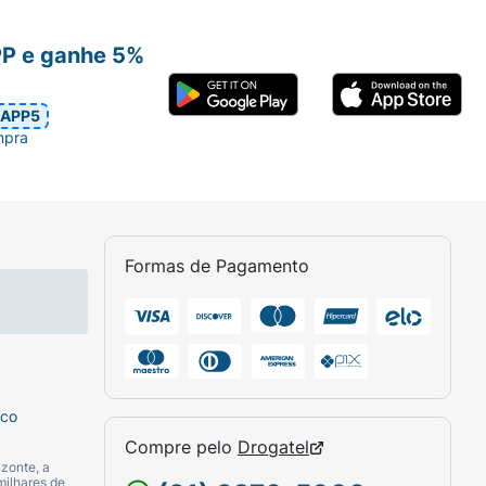
PP e ganhe 5%
APP5
mpra
Formas de Pagamento
sco
Compre pelo
Drogatel
zonte, a
milhares de