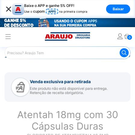
×
Baixe o APP e ganhe 5% OFF!
Baixar
cupom
Use o
APP5
na primeira compra
0
Araujo
Medicamentos
Remédio para Sistema Nervoso Ce
Venda exclusiva para retirada
Este produto não está disponível para entrega.
Retenção de receita obrigatória.
Atentah 18mg com 30
Cápsulas Duras