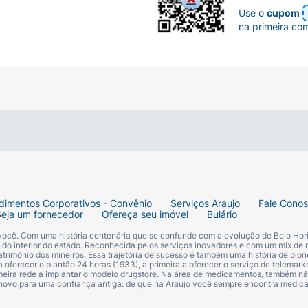
Use o
cupom
na primeira co
dimentos Corporativos - Convênio
Serviços Araujo
Fale Cono
Seja um fornecedor
Ofereça seu imóvel
Bulário
 você. Com uma história centenária que se confunde com a evolução de Belo Hori
s do interior do estado. Reconhecida pelos serviços inovadores e com um mix de 
trimônio dos mineiros. Essa trajetória de sucesso é também uma história de pion
 oferecer o plantão 24 horas (1933), a primeira a oferecer o serviço de telemarke
primeira rede a implantar o modelo drugstore. Na área de medicamentos, também nã
 novo para uma confiança antiga: de que na Araujo você sempre encontra medi