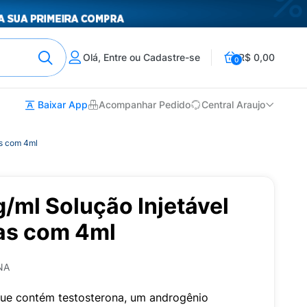
Olá, Entre ou Cadastre-se
R$ 0,00
0
Baixar App
Acompanhar Pedido
Central Araujo
as com 4ml
/ml Solução Injetável
as com 4ml
NA
ue contém testosterona, um androgênio