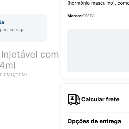
(hormônio masculino), como 
Marca:
ATESTO
da
 para entrega.
Injetável com
 4ml
0.0MG/1.0ML
Calcular frete
Opções de entrega