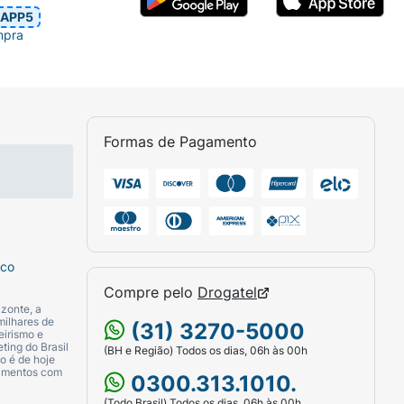
APP5
mpra
Formas de Pagamento
sco
Compre pelo
Drogatel
zonte, a
milhares de
(31) 3270-5000
eirismo e
ting do Brasil
(BH e Região) Todos os dias, 06h às 00h
o é de hoje
camentos com
0300.313.1010.
(Todo Brasil) Todos os dias, 06h às 00h