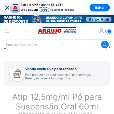
×
Baixe o APP e ganhe 5% OFF!
Baixar
cupom
Use o
APP5
na primeira compra
0
Araujo
Medicamentos
Remédio para Sistema Nervoso Ce
Venda exclusiva para retirada
Este produto não está disponível para entrega.
Retenção de receita obrigatória.
Atip 12,5mg/ml Pó para
Suspensão Oral 60ml