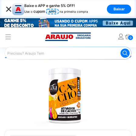
×
Baixe o APP e ganhe 5% OFF!
Baixar
cupom
Use o
APP5
na primeira compra
0
Araujo
Cabelo
Finalizadores
Ativador de Cachos