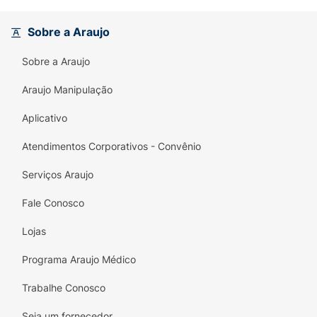
Liberado para realização de técnicas como
low poo e no poo, o Gota Dourada Ativador
Sobre a Araujo
de Cachos é a escolha certa para quem
Sobre a Araujo
busca praticidade e resultados incríveis.
Experimente e dê aos seus cachos o cuidado
Araujo Manipulação
que eles merecem!
Aplicativo
Atendimentos Corporativos - Convênio
Serviços Araujo
Fale Conosco
Lojas
Programa Araujo Médico
Trabalhe Conosco
Seja um fornecedor