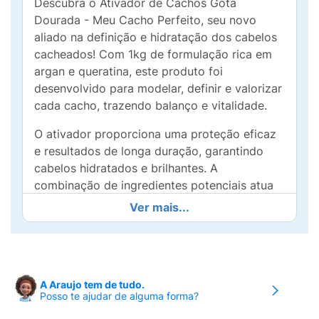
Descubra o Ativador de Cachos Gota
Dourada - Meu Cacho Perfeito, seu novo
aliado na definição e hidratação dos cabelos
cacheados! Com 1kg de formulação rica em
argan e queratina, este produto foi
desenvolvido para modelar, definir e valorizar
cada cacho, trazendo balanço e vitalidade.
O ativador proporciona uma proteção eficaz
e resultados de longa duração, garantindo
cabelos hidratados e brilhantes. A
combinação de ingredientes potenciais atua
diretamente na estrutura dos fios, oferecendo
Ver mais...
nutrientes essenciais que mantêm seus
cachos saudáveis e encorpados.
Ideal para todos os tipos de cachos, ele é
perfeito para usar em qualquer etapa da
A Araujo tem de tudo.
Posso te ajudar de alguma forma?
rotina capilar, seja após o banho ou para
revitalizar os cabelos ao longo do dia.