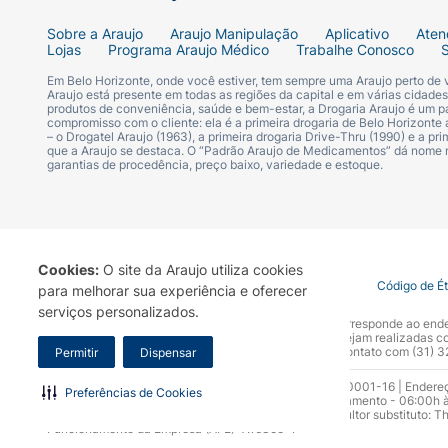
Sobre a Araujo
Araujo Manipulação
Aplicativo
Aten
Lojas
Programa Araujo Médico
Trabalhe Conosco
Em Belo Horizonte, onde você estiver, tem sempre uma Araujo perto de
Araujo está presente em todas as regiões da capital e em várias cidade
produtos de conveniência, saúde e bem-estar, a Drogaria Araujo é um pa
compromisso com o cliente: ela é a primeira drogaria de Belo Horizonte a
– o Drogatel Araujo (1963), a primeira drogaria Drive-Thru (1990) e a 
que a Araujo se destaca. O “Padrão Araujo de Medicamentos” dá nome
garantias de procedência, preço baixo, variedade e estoque.
Cookies:
O site da Araujo utiliza cookies
Termo de Uso
Portal da Privacidade
Covid-19
Código de É
para melhorar sua experiência e oferecer
serviços personalizados.
A Drogaria Araujo S/A informa que o seu site oficial corresponde ao e
marca. Para sua segurança recomendamos que não sejam realizadas com
Araujo S.A. Em caso de dúvidas, gentileza entrar em contato com (31)
Permitir
Dispensar
Razão Social: Drogaria Araujo S.A | CNPJ: 17.256.512.0001-16 | Endere
Preferências de Cookies
0300.313.1010 e (31) 3270-5000 Horário de funcionamento - 06:00h à
10.965 | Yasmin Silva Alvarenga – CRF 52.584 - Consultor substituto: T
Funcionamento da Empresa (AFE): 7.16355-1