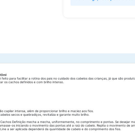
300ml
 feito para facilitar a rotina dos pais no cuidado dos cabelos das crianças, já que são prod
xar os cachos definidos e com brilho intenso.
o capilar intensa, além de proporcionar brilho e maciez aos fios.
belos secos e quebradiços, revitaliza e garante muito brilho.
S Cachos Definição mecha a mecha, uniformemente, no comprimento e pontas. Se desejar mai
masse-os iniciando o movimento das pontas até a raiz do cabelo. Repita o movimento de ama
 Line a ser aplicada dependerá da quantidade de cabelo e do comprimento dos fios.