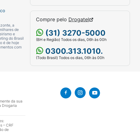
sco
Compre pelo
Drogatel
zonte, a
milhares de
(31) 3270-5000
eirismo e
ting do Brasil
(BH e Região) Todos os dias, 06h às 00h
o é de hoje
camentos com
0300.313.1010.
(Todo Brasil) Todos os dias, 06h às 00h
amente da sua
a Drogaria
es:
es – CRF
ão de