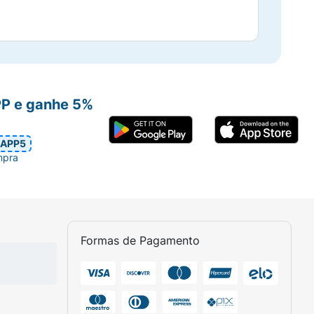
PP e ganhe 5%
APP5
mpra
Formas de Pagamento