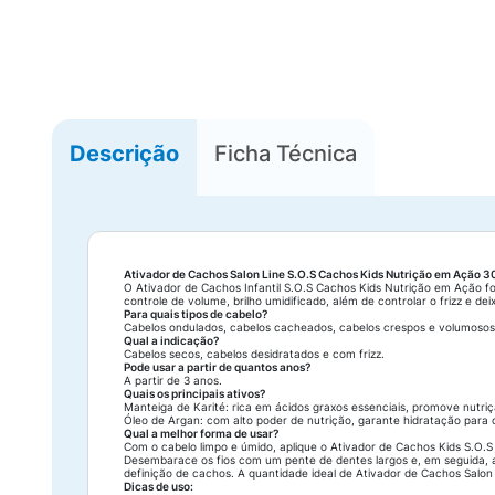
Descrição
Ficha Técnica
Ativador de Cachos Salon Line S.O.S Cachos Kids Nutrição em Ação 
O Ativador de Cachos Infantil S.O.S Cachos Kids Nutrição em Ação foi
controle de volume, brilho umidificado, além de controlar o frizz e dei
Para quais tipos de cabelo?
Cabelos ondulados, cabelos cacheados, cabelos crespos e volumosos
Qual a indicação?
Cabelos secos, cabelos desidratados e com frizz.
Pode usar a partir de quantos anos?
A partir de 3 anos.
Quais os principais ativos?
Manteiga de Karité: rica em ácidos graxos essenciais, promove nutriçã
Óleo de Argan: com alto poder de nutrição, garante hidratação para ca
Qual a melhor forma de usar?
Com o cabelo limpo e úmido, aplique o Ativador de Cachos Kids S.O.
Desembarace os fios com um pente de dentes largos e, em seguida, a
definição de cachos. A quantidade ideal de Ativador de Cachos Salon
Dicas de uso: