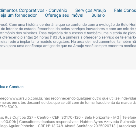
dimentos Corporativos - Convênio
Serviços Araujo
Fale Cono
Seja um fornecedor
Ofereça seu imóvel
Bulário
 você. Com uma história centenária que se confunde com a evolução de Belo Hori
s do interior do estado. Reconhecida pelos serviços inovadores e com um mix de 
trimônio dos mineiros. Essa trajetória de sucesso é também uma história de pion
 oferecer o plantão 24 horas (1933), a primeira a oferecer o serviço de telemarke
primeira rede a implantar o modelo drugstore. Na área de medicamentos, também nã
 novo para uma confiança antiga: de que na Araujo você sempre encontra medi
tica e Conduta
ndereço www.araujo.com.br, não reconhecendo qualquer outro que utilize indevid
pras em sites desconhecidos que se utilizem de forma fraudulenta da marca d
 3270-5000.
ço: Rua Curitiba 327 - Centro - CEP: 30170-120 - Belo Horizonte - MG | Telefon
s 00:00h | Consultores técnicos responsáveis: Hairton Ayres Azevedo Guimarã
hiago Aguiar Pinheiro - CRF Nº 13.748. Alvará Sanitário: 2025020713 | Autorizaç