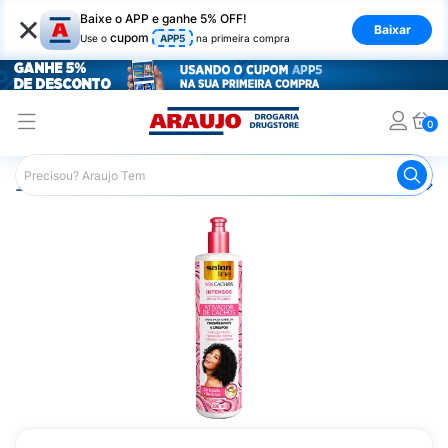
×
Baixe o APP e ganhe 5% OFF!
Baixar
cupom
Use o
APP5
na primeira compra
0
Araujo
Cabelo
Finalizadores
Ativador de Cachos