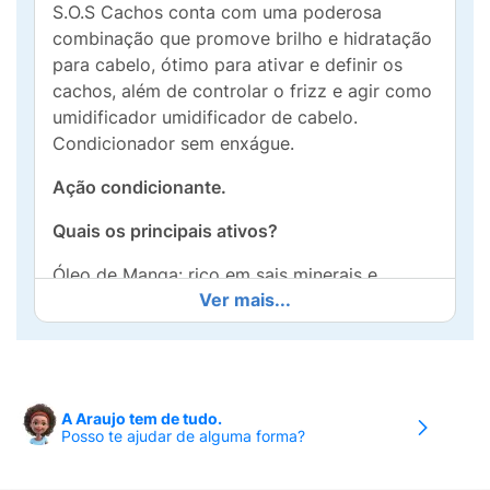
S.O.S Cachos conta com uma poderosa
combinação que promove brilho e hidratação
para cabelo, ótimo para ativar e definir os
cachos, além de controlar o frizz e agir como
umidificador umidificador de cabelo.
Condicionador sem enxágue.
Ação condicionante.
Quais os principais ativos?
Óleo de Manga: rico em sais minerais e
Ver mais...
vitaminas para o cabelo, os benefícios da
manga incluem ação hidratante e nutritiva,
fortalecimento dos fios, brilho intenso e
cabelo macio.
A Araujo tem de tudo.
Queratina: excelente para uma reconstrução
Posso te ajudar de alguma forma?
capilar profunda, devolve os nutrientes que o
cabelo ao longo do tempo.