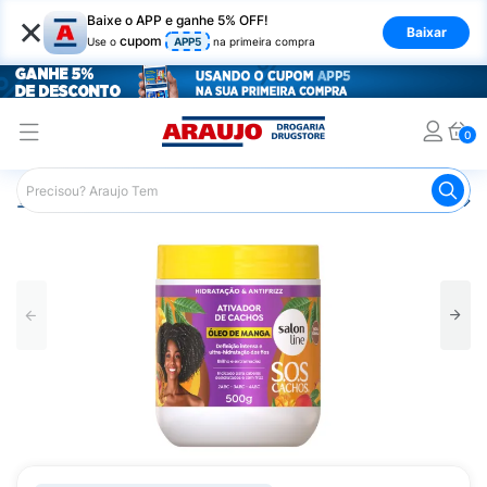
×
Baixe o APP e ganhe 5% OFF!
Baixar
cupom
Use o
APP5
na primeira compra
0
Araujo
Cabelo
Finalizadores
Ativador de Cachos