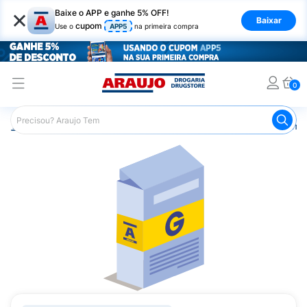
×
Baixe o APP e ganhe 5% OFF!
Baixar
cupom
Use o
APP5
na primeira compra
0
Araujo
Medicamentos
Remédios Cardiológicos
Reméd