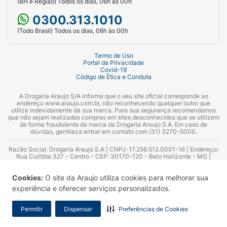
(BH e Região) Todos os dias, 06h às 00h
0300.313.1010
(Todo Brasil) Todos os dias, 06h às 00h
Termo de Uso
Portal da Privacidade
Covid-19
Código de Ética e Conduta
A Drogaria Araujo S/A informa que o seu site oficial corresponde ao
endereço www.araujo.com.br, não reconhecendo qualquer outro que
utilize indevidamente da sua marca. Para sua segurança recomendamos
que não sejam realizadas compras em sites desconhecidos que se utilizem
de forma fraudulenta da marca da Drogaria Araujo S.A. Em caso de
dúvidas, gentileza entrar em contato com (31) 3270-5000.
Razão Social: Drogaria Araujo S.A | CNPJ: 17.256.512.0001-16 | Endereço:
Rua Curitiba 327 - Centro - CEP: 30170-120 - Belo Horizonte - MG |
Telefones: 0300.313.1010 e (31) 3270-5000 Horário de funcionamento -
06:00h às 00:00h | Consultores técnicos responsáveis: Hairton Ayres
Cookies:
O site da Araujo utiliza cookies para melhorar sua
Azevedo Guimarães – CRF 10.965 | Yasmin Silva Alvarenga – CRF 52.584 -
Consultor substituto: Thiago Aguiar Pinheiro - CRF Nº 13.748. Alvará
experiência e oferecer serviços personalizados.
Sanitário: 2025020713 | Autorização de Funcionamento da Empresa (AFE):
7.16355-1
Permitir
Dispensar
Preferências de Cookies