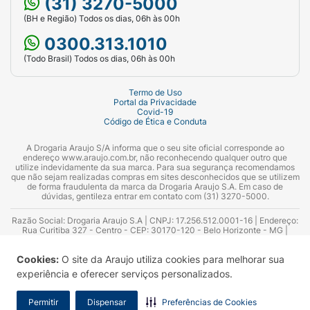
(31) 3270-5000
(BH e Região) Todos os dias, 06h às 00h
0300.313.1010
(Todo Brasil) Todos os dias, 06h às 00h
Termo de Uso
Portal da Privacidade
Covid-19
Código de Ética e Conduta
A Drogaria Araujo S/A informa que o seu site oficial corresponde ao
endereço www.araujo.com.br, não reconhecendo qualquer outro que
utilize indevidamente da sua marca. Para sua segurança recomendamos
que não sejam realizadas compras em sites desconhecidos que se utilizem
de forma fraudulenta da marca da Drogaria Araujo S.A. Em caso de
dúvidas, gentileza entrar em contato com (31) 3270-5000.
Razão Social: Drogaria Araujo S.A | CNPJ: 17.256.512.0001-16 | Endereço:
Rua Curitiba 327 - Centro - CEP: 30170-120 - Belo Horizonte - MG |
Telefones: 0300.313.1010 e (31) 3270-5000 Horário de funcionamento -
06:00h às 00:00h | Consultores técnicos responsáveis: Hairton Ayres
Cookies:
O site da Araujo utiliza cookies para melhorar sua
Azevedo Guimarães – CRF 10.965 | Yasmin Silva Alvarenga – CRF 52.584 -
Consultor substituto: Thiago Aguiar Pinheiro - CRF Nº 13.748. Alvará
experiência e oferecer serviços personalizados.
Sanitário: 2025020713 | Autorização de Funcionamento da Empresa (AFE):
7.16355-1
Permitir
Dispensar
Preferências de Cookies