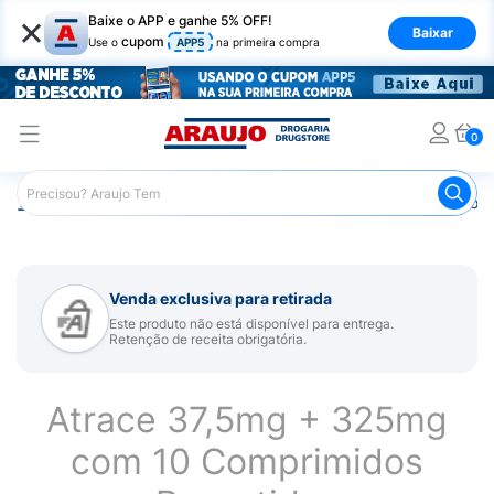
×
Baixe o APP e ganhe 5% OFF!
Baixar
cupom
Use o
APP5
na primeira compra
0
Araujo
Medicamentos
Remédios para Dor
Remédio p
Venda exclusiva para retirada
Este produto não está disponível para entrega.
Retenção de receita obrigatória.
Atrace 37,5mg + 325mg
com 10 Comprimidos