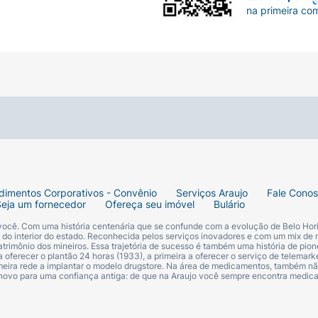
na primeira co
dimentos Corporativos - Convênio
Serviços Araujo
Fale Cono
Seja um fornecedor
Ofereça seu imóvel
Bulário
 você. Com uma história centenária que se confunde com a evolução de Belo Hori
s do interior do estado. Reconhecida pelos serviços inovadores e com um mix de 
trimônio dos mineiros. Essa trajetória de sucesso é também uma história de pion
 oferecer o plantão 24 horas (1933), a primeira a oferecer o serviço de telemarke
primeira rede a implantar o modelo drugstore. Na área de medicamentos, também nã
 novo para uma confiança antiga: de que na Araujo você sempre encontra medi