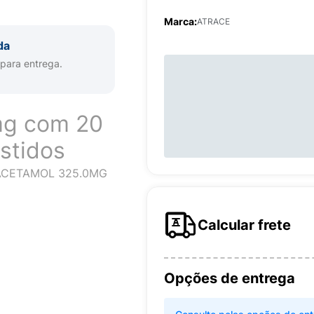
Marca:
ATRACE
da
 para entrega.
mg com 20
stidos
ACETAMOL 325.0MG
Calcular frete
Opções de entrega