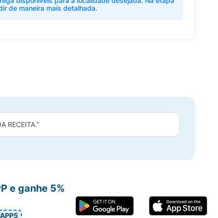
rega disponíveis para a localidade desejada. Na etapa
dir de maneira mais detalhada.
 RECEITA."
PP e ganhe 5%
APP5