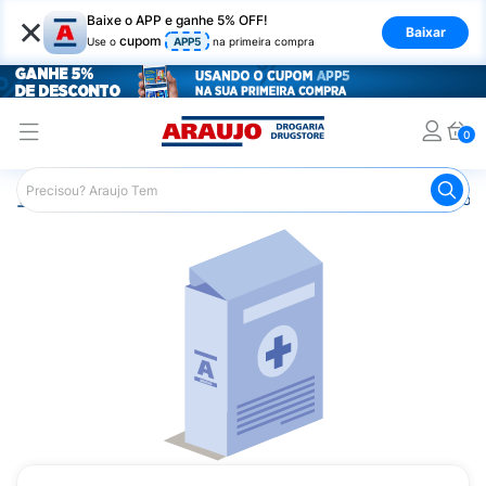
×
Baixe o APP e ganhe 5% OFF!
Baixar
cupom
Use o
APP5
na primeira compra
0
Araujo
Medicamentos
Remédios para Dor
Remédio p