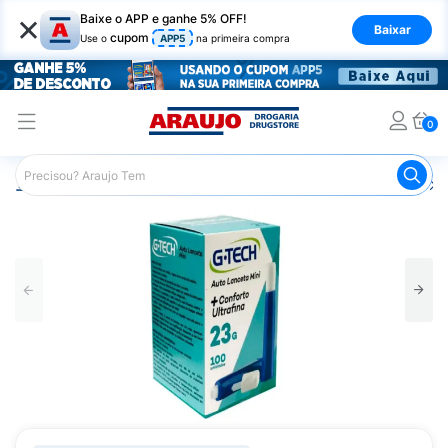
×
Baixe o APP e ganhe 5% OFF!
Baixar
cupom
Use o
APP5
na primeira compra
0
Araujo
Saúde e Bem Estar
Acessórios para Diabetes