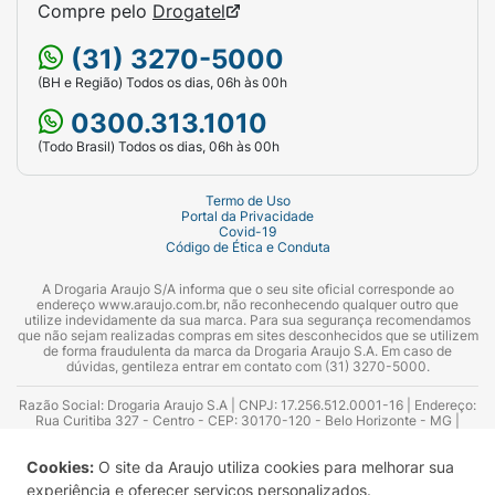
Compre pelo
Drogatel
(31) 3270-5000
(BH e Região) Todos os dias, 06h às 00h
0300.313.1010
(Todo Brasil) Todos os dias, 06h às 00h
Termo de Uso
Portal da Privacidade
Covid-19
Código de Ética e Conduta
A Drogaria Araujo S/A informa que o seu site oficial corresponde ao
endereço www.araujo.com.br, não reconhecendo qualquer outro que
utilize indevidamente da sua marca. Para sua segurança recomendamos
que não sejam realizadas compras em sites desconhecidos que se utilizem
de forma fraudulenta da marca da Drogaria Araujo S.A. Em caso de
dúvidas, gentileza entrar em contato com (31) 3270-5000.
Razão Social: Drogaria Araujo S.A | CNPJ: 17.256.512.0001-16 | Endereço:
Rua Curitiba 327 - Centro - CEP: 30170-120 - Belo Horizonte - MG |
Telefones: 0300.313.1010 e (31) 3270-5000 Horário de funcionamento -
06:00h às 00:00h | Consultores técnicos responsáveis: Hairton Ayres
Cookies:
O site da Araujo utiliza cookies para melhorar sua
Azevedo Guimarães – CRF 10.965 | Yasmin Silva Alvarenga – CRF 52.584 -
Consultor substituto: Thiago Aguiar Pinheiro - CRF Nº 13.748. Alvará
experiência e oferecer serviços personalizados.