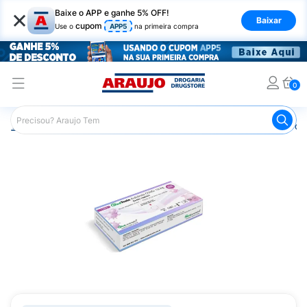
×
Baixe o APP e ganhe 5% OFF!
Baixar
cupom
Use o
APP5
na primeira compra
0
Araujo
Saúde e Bem Estar
Testes e Exames
Teste de