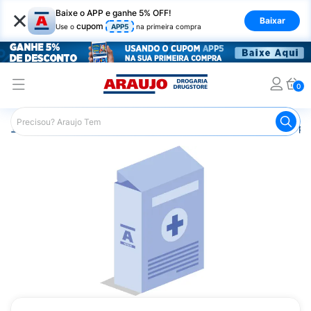
×
Baixe o APP e ganhe 5% OFF!
Baixar
cupom
Use o
APP5
na primeira compra
0
Araujo
Medicamentos
Saúde do Homem
Remédio par