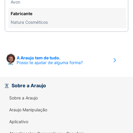
Avon
aveludado após o uso, evitando a aspereza
comum de outros métodos.
Fabricante
Natura Cosméticos
Segurança:
Produto
dermatologicamente
testado
, garantindo maior confiança para o uso
facial.
Especificações:
A Araujo tem de tudo.
Posso te ajudar de alguma forma?
Área de aplicação:
Rosto (especialmente buço
e queixo).
Conteúdo:
30g (tamanho compacto e ideal
Sobre a Araujo
para precisão).
Sobre a Araujo
Araujo Manipulação
Aplicativo