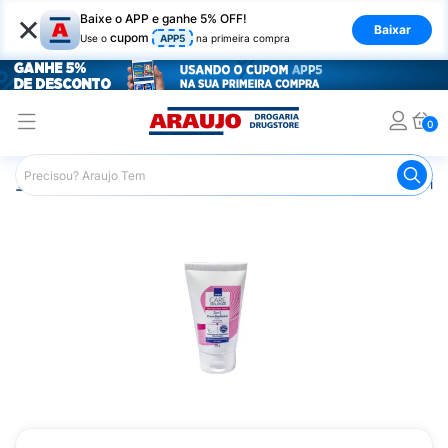
×
Baixe o APP e ganhe 5% OFF!
Baixar
cupom
Use o
APP5
na primeira compra
0
Araujo
Higiene Pessoal
Depilação
Creme Depilatório