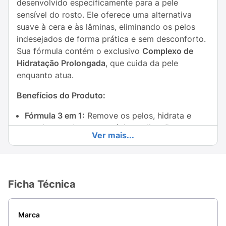
desenvolvido especificamente para a pele
sensível do rosto. Ele oferece uma alternativa
suave à cera e às lâminas, eliminando os pelos
indesejados de forma prática e sem desconforto.
Sua fórmula contém o exclusivo
Complexo de
Hidratação Prolongada
, que cuida da pele
enquanto atua.
Benefícios do Produto:
Fórmula 3 em 1:
Remove os pelos, hidrata e
suaviza a pele em uma única aplicação.
Ver mais...
Enriquecido com Ativos Naturais:
Contém
Aloe
Vera e Óleo de Jojoba
, ingredientes conhecidos
por acalmar e nutrir a pele.
Ficha Técnica
Ação Rápida:
Ideal para quem precisa de
praticidade no dia a dia.
Marca
Pele Sedosa e Macia:
Deixa um toque