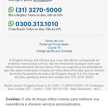
(31) 3270-5000
(BH e Região) Todos os dias, 06h às 00h
0300.313.1010
(Todo Brasil) Todos os dias, 06h às 00h
Termo de Uso
Portal da Privacidade
Covid-19
Código de Ética e Conduta
A Drogaria Araujo S/A informa que o seu site oficial corresponde ao
endereço www.araujo.com.br, não reconhecendo qualquer outro que
utilize indevidamente da sua marca. Para sua segurança recomendamos
que não sejam realizadas compras em sites desconhecidos que se utilizem
de forma fraudulenta da marca da Drogaria Araujo S.A. Em caso de
dúvidas, gentileza entrar em contato com (31) 3270-5000.
Razão Social: Drogaria Araujo S.A | CNPJ: 17.256.512.0001-16 | Endereço:
Rua Curitiba 327 - Centro - CEP: 30170-120 - Belo Horizonte - MG |
Telefones: 0300.313.1010 e (31) 3270-5000 Horário de funcionamento -
06:00h às 00:00h | Consultores técnicos responsáveis: Hairton Ayres
Cookies:
O site da Araujo utiliza cookies para melhorar sua
Azevedo Guimarães – CRF 10.965 | Yasmin Silva Alvarenga – CRF 52.584 -
Consultor substituto: Thiago Aguiar Pinheiro - CRF Nº 13.748. Alvará
experiência e oferecer serviços personalizados.
Sanitário: 2025020713 | Autorização de Funcionamento da Empresa (AFE):