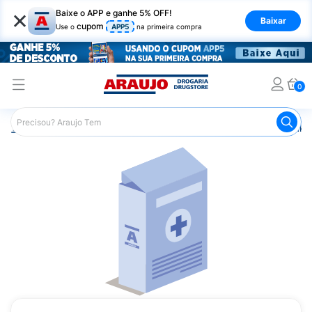
×
Baixe o APP e ganhe 5% OFF!
Baixar
cupom
Use o
APP5
na primeira compra
0
Araujo
Medicamentos
Remédio para Diabetes
Azuko