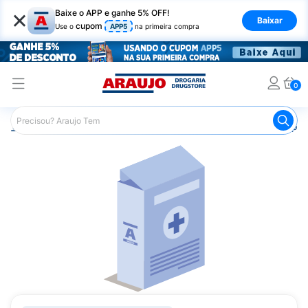
×
Baixe o APP e ganhe 5% OFF!
Baixar
cupom
Use o
APP5
na primeira compra
0
Araujo
Medicamentos
Saúde dos Olhos
Remédio par