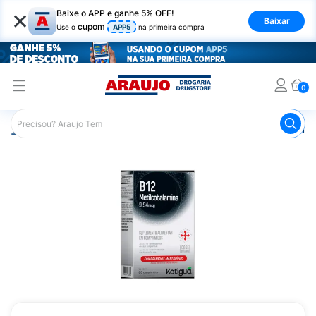
×
Baixe o APP e ganhe 5% OFF!
Baixar
cupom
Use o
APP5
na primeira compra
0
Araujo
Saúde e Bem Estar
Vitaminas e Minerais
Outra