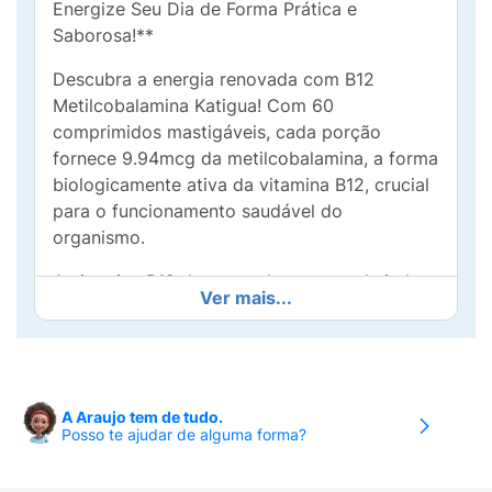
Energize Seu Dia de Forma Prática e
Saborosa!**
Descubra a energia renovada com B12
Metilcobalamina Katigua! Com 60
comprimidos mastigáveis, cada porção
fornece 9.94mcg da metilcobalamina, a forma
biologicamente ativa da vitamina B12, crucial
para o funcionamento saudável do
organismo.
A vitamina B12 desempenha um papel vital na
Ver mais...
produção de glóbulos vermelhos, no suporte
ao sistema nervoso e na manutenção da
saúde mental. A forma metilcobalamina é
especialmente eficaz, pois é facilmente
absorvida pelo corpo, garantindo que você
A Araujo tem de tudo.
Posso te ajudar de alguma forma?
receba os benefícios máximos.
Principais benefícios: