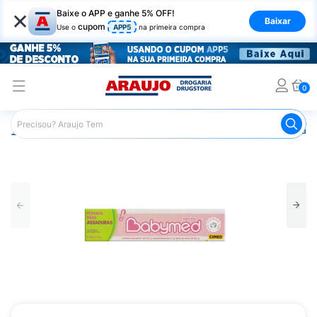
×
Baixe o APP e ganhe 5% OFF!
Baixar
cupom
Use o
APP5
na primeira compra
0
Araujo
Infantil
Troca de Fraldas
Pomada para Assadu