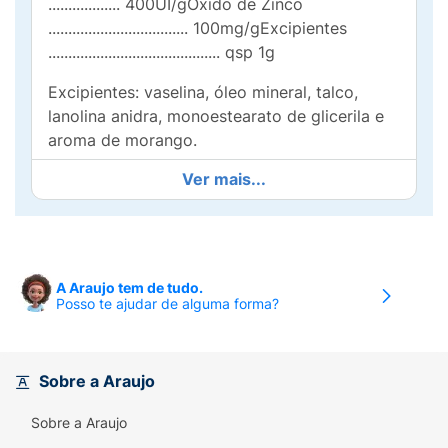
.................. 400UI/gÓxido de Zinco
................................... 100mg/gExcipientes
........................................... qsp 1g
Excipientes: vaselina, óleo mineral, talco,
lanolina anidra, monoestearato de glicerila e
aroma de morango.
Ver mais...
Modo de usar:
A cada troca de fraldas, limpe
cuidadosamente a pele do bebê e aplique
uma camada de pomada sobre a área a
proteger, massageando suavemente.
A Araujo tem de tudo.
Posso te ajudar de alguma forma?
Sobre a Araujo
Sobre a Araujo