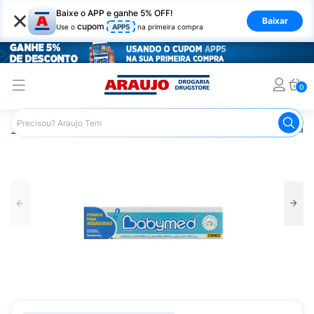
×
Baixe o APP e ganhe 5% OFF!
Baixar
cupom
Use o
APP5
na primeira compra
0
Araujo
Infantil
Troca de Fraldas
Pomada para Assadu