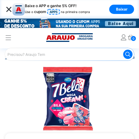
×
Baixe o APP e ganhe 5% OFF!
Baixar
cupom
Use o
APP5
na primeira compra
0
Araujo
Mercado
Doces e Bombonieres
Balas
Bala