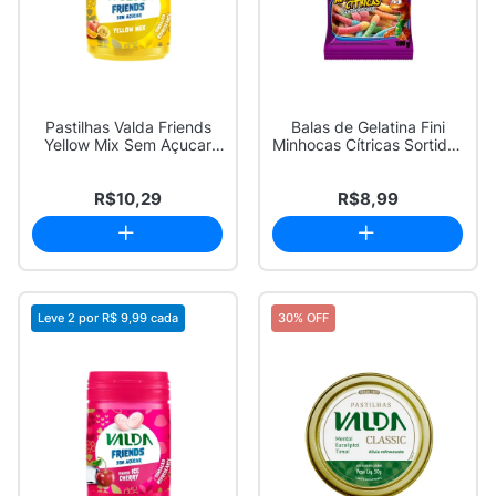
Pastilhas Valda Friends
Balas de Gelatina Fini
Yellow Mix Sem Açucar
Minhocas Cítricas Sortidas
50g
100g
R$10,29
R$8,99
Leve 2 por
R$ 9,99
cada
30% OFF