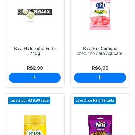
Bala Halls Extra Forte
Bala Fini Coração
27,5g
Azedinho Zero Açúcares
Sabor Morango 35g
R$2,99
R$6,99
Leve 2 por
R$ 9,99
cada
Leve 2 por
R$ 6,99
cada