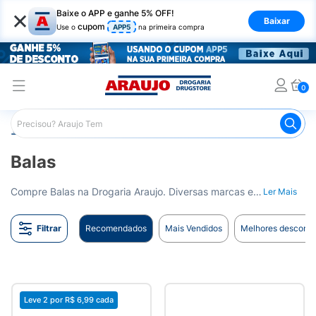
×
Baixe o APP e ganhe 5% OFF!
Baixar
cupom
Use o
APP5
na primeira compra
0
Araujo
Mercado
Doces e Bombonieres
Balas
Balas
Compre Balas na Drogaria Araujo. Diversas marcas e sabores para adoçar o seu dia. Entrega para todo o Brasil.
Ler Mais
Filtrar
Recomendados
Mais Vendidos
Melhores desconto
Leve 2 por
R$ 6,99
cada