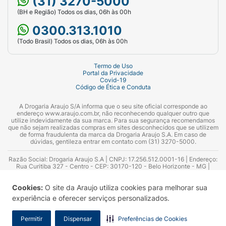
(31) 3270-5000
(BH e Região) Todos os dias, 06h às 00h
0300.313.1010
(Todo Brasil) Todos os dias, 06h às 00h
Termo de Uso
Portal da Privacidade
Covid-19
Código de Ética e Conduta
A Drogaria Araujo S/A informa que o seu site oficial corresponde ao
endereço www.araujo.com.br, não reconhecendo qualquer outro que
utilize indevidamente da sua marca. Para sua segurança recomendamos
que não sejam realizadas compras em sites desconhecidos que se utilizem
de forma fraudulenta da marca da Drogaria Araujo S.A. Em caso de
dúvidas, gentileza entrar em contato com (31) 3270-5000.
Razão Social: Drogaria Araujo S.A | CNPJ: 17.256.512.0001-16 | Endereço:
Rua Curitiba 327 - Centro - CEP: 30170-120 - Belo Horizonte - MG |
Telefones: 0300.313.1010 e (31) 3270-5000 Horário de funcionamento -
06:00h às 00:00h | Consultores técnicos responsáveis: Hairton Ayres
Cookies:
O site da Araujo utiliza cookies para melhorar sua
Azevedo Guimarães – CRF 10.965 | Yasmin Silva Alvarenga – CRF 52.584 -
Consultor substituto: Thiago Aguiar Pinheiro - CRF Nº 13.748. Alvará
experiência e oferecer serviços personalizados.
Sanitário: 2025020713 | Autorização de Funcionamento da Empresa (AFE):
7.16355-1
Permitir
Dispensar
Preferências de Cookies