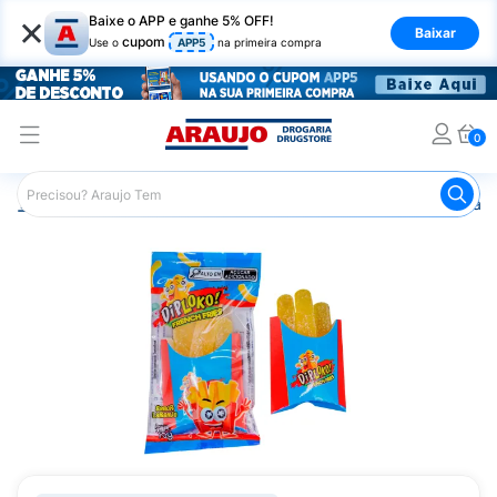
×
Baixe o APP e ganhe 5% OFF!
Baixar
cupom
Use o
APP5
na primeira compra
0
Araujo
Mercado
Doces e Bombonieres
Balas
Bala