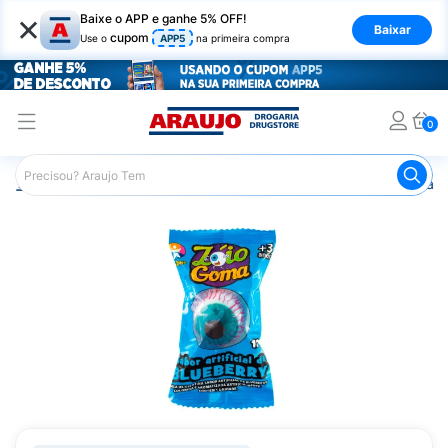
×
Baixe o APP e ganhe 5% OFF!
Baixar
cupom
Use o
APP5
na primeira compra
0
Araujo
Mercado
Doces e Bombonieres
Balas
Bala