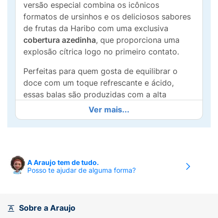
versão especial combina os icônicos
formatos de ursinhos e os deliciosos sabores
de frutas da Haribo com uma exclusiva
cobertura azedinha
, que proporciona uma
explosão cítrica logo no primeiro contato.
Perfeitas para quem gosta de equilibrar o
doce com um toque refrescante e ácido,
essas balas são produzidas com a alta
qualidade alemã que tornou a Haribo líder
Ver mais...
mundial. O pacote de
80g
é ideal para
saborear no cinema, levar na mochila ou
dividir momentos mágicos com amigos e
família. Venha para o mundo Haribo e
A Araujo tem de tudo.
experimente essa sensação eletrizante!
Posso te ajudar de alguma forma?
Principais Diferenciais:
Cobertura Cítrica:
O equilíbrio perfeito
Sobre a Araujo
entre o doce da fruta e o toque azedinho.