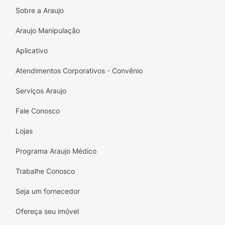
Sobre a Araujo
Sabores Sortidos:
Mix de frutas deliciosas
que garantem variedade em cada pacote.
Araujo Manipulação
Textura Inconfundível:
Gelatina macia de
Aplicativo
alta qualidade com acabamento granulado
ácido.
Atendimentos Corporativos - Convênio
Formato Icônico:
Os originais Ursinhos de
Serviços Araujo
Ouro em uma versão moderna e
Fale Conosco
surpreendente.
Lojas
Praticidade:
Embalagem de 80g, o tamanho
certo para o seu lanche ou sobremesa.
Programa Araujo Médico
Trabalhe Conosco
Seja um fornecedor
Ofereça seu imóvel