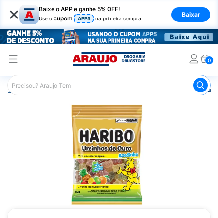
×
Baixe o APP e ganhe 5% OFF!
Baixar
cupom
Use o
APP5
na primeira compra
0
Araujo
Mercado
Doces e Bombonieres
Balas
Bala