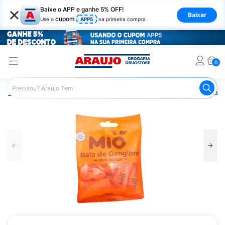
×
Baixe o APP e ganhe 5% OFF!
Baixar
cupom
Use o
APP5
na primeira compra
0
Araujo
Mercado
Doces e Bombonieres
Balas
Bala