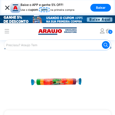
×
Baixe o APP e ganhe 5% OFF!
Baixar
cupom
Use o
APP5
na primeira compra
0
Araujo
Mercado
Doces e Bombonieres
Balas
Bala