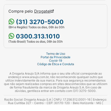
Compre pelo
Drogatel
(31) 3270-5000
(BH e Região) Todos os dias, 06h às 00h
0300.313.1010
(Todo Brasil) Todos os dias, 06h às 00h
Termo de Uso
Portal da Privacidade
Covid-19
Código de Ética e Conduta
A Drogaria Araujo S/A informa que o seu site oficial corresponde ao
endereço www.araujo.com.br, não reconhecendo qualquer outro que
utilize indevidamente da sua marca. Para sua segurança recomendamos
que não sejam realizadas compras em sites desconhecidos que se utilizem
de forma fraudulenta da marca da Drogaria Araujo S.A. Em caso de
dúvidas, gentileza entrar em contato com (31) 3270-5000.
Razão Social: Drogaria Araujo S.A | CNPJ: 17.256.512.0001-16 | Endereço:
Rua Curitiba 327 - Centro - CEP: 30170-120 - Belo Horizonte - MG |
Telefones: 0300.313.1010 e (31) 3270-5000 Horário de funcionamento -
06:00h às 00:00h | Consultores técnicos responsáveis: Hairton Ayres