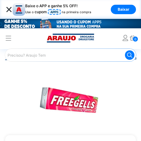
×
Baixe o APP e ganhe 5% OFF!
Baixar
cupom
Use o
APP5
na primeira compra
0
Araujo
Mercado
Doces e Bombonieres
Balas
Bala