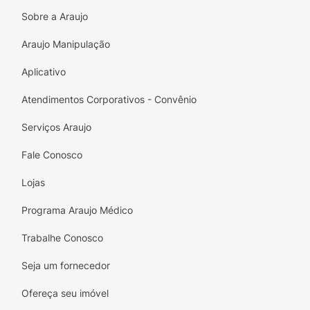
Praticidade:
A embalagem em bastão
contém
10 unidades
, ideal para levar para
Sobre a Araujo
qualquer lugar e desfrutar de um momento
Araujo Manipulação
doce e revigorante.
Aplicativo
Leve o toque frutado e o cuidado da
Fruit-
tella Morango com Suco de Frutas e Vitamina
Atendimentos Corporativos - Convênio
C
para o seu dia a dia!
Serviços Araujo
Fale Conosco
Lojas
Programa Araujo Médico
Trabalhe Conosco
Seja um fornecedor
Ofereça seu imóvel