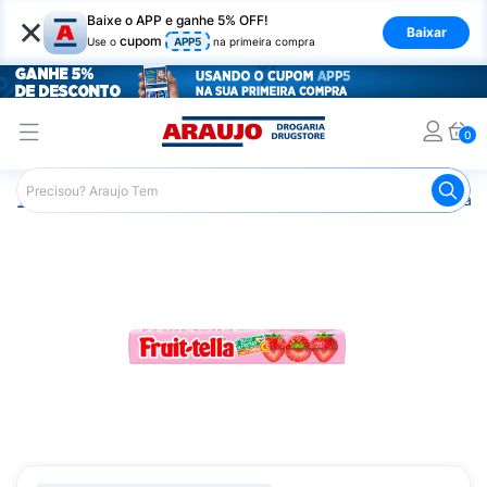
×
Baixe o APP e ganhe 5% OFF!
Baixar
cupom
Use o
APP5
na primeira compra
0
Araujo
Mercado
Doces e Bombonieres
Balas
Bala