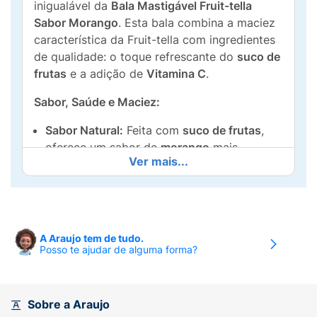
inigualável da
Bala Mastigável Fruit-tella
Sabor Morango
. Esta bala combina a maciez
característica da Fruit-tella com ingredientes
de qualidade: o toque refrescante do
suco de
frutas
e a adição de
Vitamina C
.
Sabor, Saúde e Maciez:
Sabor Natural:
Feita com
suco de frutas
,
oferece um sabor de
morango
mais
Ver mais...
autêntico e vibrante.
Fonte de Vitamina C:
Enriquecida com
Vitamina C
, um nutriente que contribui para
o funcionamento do sistema imunológico.
A Araujo tem de tudo.
Posso te ajudar de alguma forma?
Textura Mastigável:
A bala é
super macia
e
proporciona um prazer prolongado a cada
mordida, sem grudar nos dentes.
Sobre a Araujo