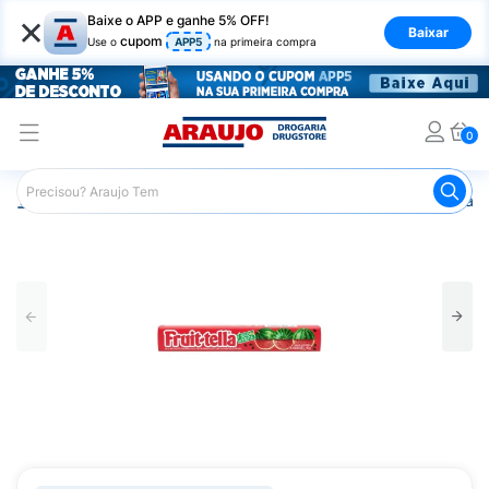
×
Baixe o APP e ganhe 5% OFF!
Baixar
cupom
Use o
APP5
na primeira compra
0
Araujo
Mercado
Doces e Bombonieres
Balas
Bala