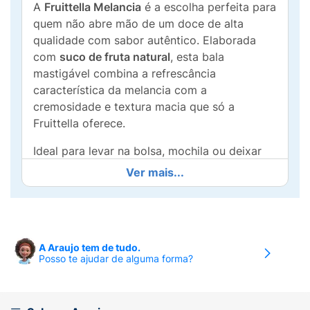
A
Fruittella Melancia
é a escolha perfeita para
quem não abre mão de um doce de alta
qualidade com sabor autêntico. Elaborada
com
suco de fruta natural
, esta bala
mastigável combina a refrescância
característica da melancia com a
cremosidade e textura macia que só a
Fruittella oferece.
Ideal para levar na bolsa, mochila ou deixar
no carro, o formato stick é prático e mantém
Ver mais...
as balas protegidas, prontas para adoçar o
seu dia a qualquer momento.
Sabor Intenso:
Aroma e gosto idêntico ao
natural da melancia, proporcionando uma
A Araujo tem de tudo.
Posso te ajudar de alguma forma?
experiência frutada marcante.
Com Suco de Fruta:
Qualidade superior
com ingredientes selecionados para um