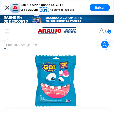
×
Baixe o APP e ganhe 5% OFF!
Baixar
cupom
Use o
APP5
na primeira compra
0
Araujo
Mercado
Doces e Bombonieres
Balas
Bala