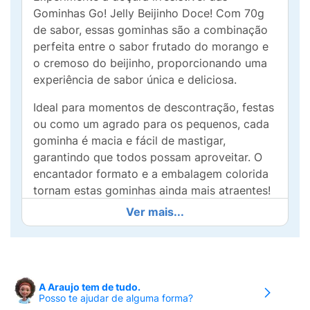
Gominhas Go! Jelly Beijinho Doce! Com 70g
de sabor, essas gominhas são a combinação
perfeita entre o sabor frutado do morango e
o cremoso do beijinho, proporcionando uma
experiência de sabor única e deliciosa.
Ideal para momentos de descontração, festas
ou como um agrado para os pequenos, cada
gominha é macia e fácil de mastigar,
garantindo que todos possam aproveitar. O
encantador formato e a embalagem colorida
tornam estas gominhas ainda mais atraentes!
Ver mais...
Feitas com ingredientes selecionados, as
Gominhas Go! Jelly são perfeitas para adoçar
o seu dia e facilitar a convivência em família
ou entre amigos. Não perca tempo e
experimente essa delícia que vai conquistar
A Araujo tem de tudo.
Posso te ajudar de alguma forma?
todos com seu sabor doce e divertido!